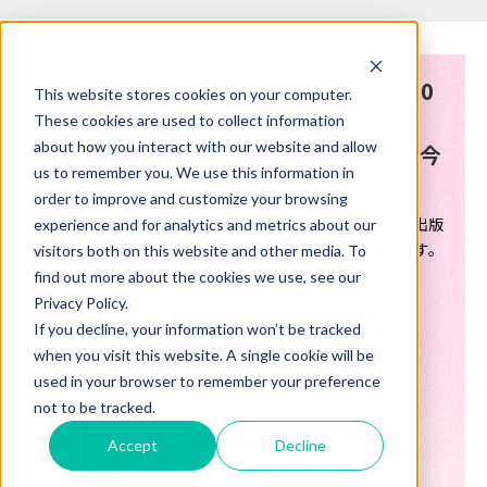
完全無料！圧巻の512ページ！！
1,000
This website stores cookies on your computer.
冊が完売した
These cookies are used to collect information
『HubSpot 大百科』
about how you interact with our website and allow
2023年版
を今
(※)
us to remember you. We use this information in
すぐダウンロード！
order to improve and customize your browsing
※ 2023年に出版された初版本のPDFです。2024年に出版
experience and for analytics and metrics about our
された
改訂版（最新版）
とは内容が異なります。
visitors both on this website and other media. To
find out more about the cookies we use, see our
Privacy Policy.
If you decline, your information won’t be tracked
when you visit this website. A single cookie will be
used in your browser to remember your preference
not to be tracked.
Accept
Decline